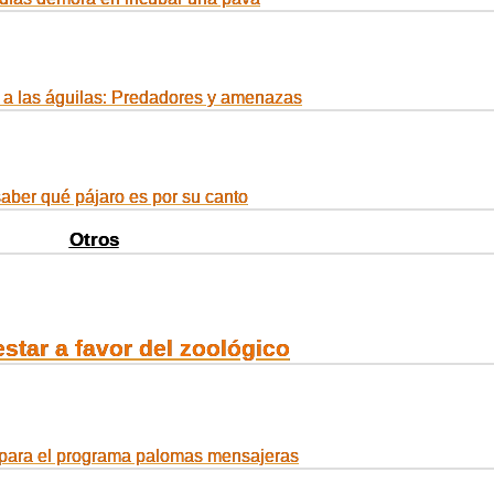
a las águilas: Predadores y amenazas
ber qué pájaro es por su canto
Otros
star a favor del zoológico
para el programa palomas mensajeras